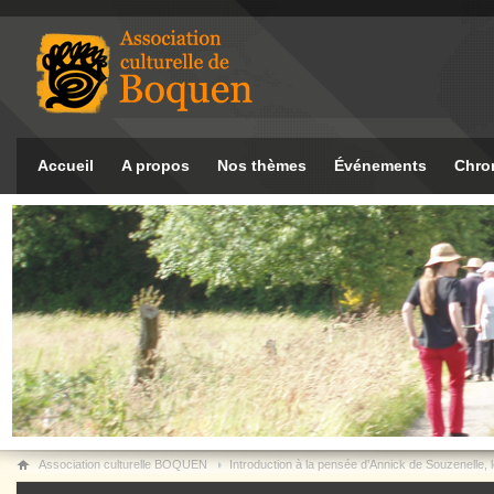
Accueil
A propos
Nos thèmes
Événements
Chro
Association culturelle BOQUEN
Introduction à la pensée d’Annick de Souzenelle, l