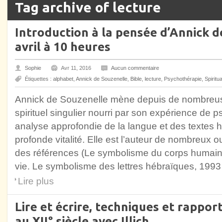
Tag archive of lecture
Introduction à la pensée d’Annick d
avril à 10 heures
Sophie
Avr 11, 2016
Aucun commentaire
Étiquettes :
alphabet
,
Annick de Souzenelle
,
Bible
,
lecture
,
Psychothérapie
,
Spiritua
Annick de Souzenelle mène depuis de nombreu
spirituel singulier nourri par son expérience de 
analyse approfondie de la langue et des textes hé
profonde vitalité. Elle est l’auteur de nombreux
des références (Le symbolisme du corps humain,
vie. Le symbolisme des lettres hébraïques, 1993 ;
Lire plus
Lire et écrire, techniques et rappo
au XII° siècle avec Illich