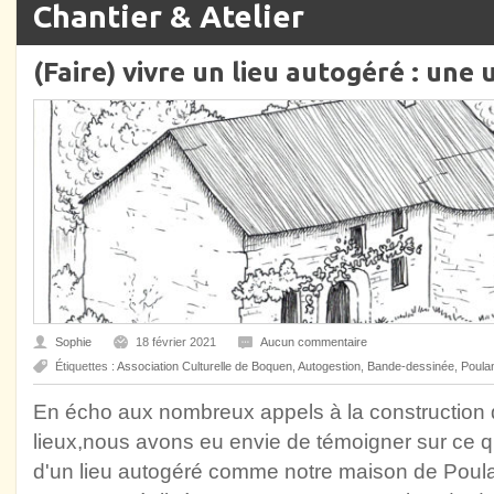
Chantier & Atelier
(Faire) vivre un lieu autogéré : une 
Sophie
18 février 2021
Aucun commentaire
Étiquettes :
Association Culturelle de Boquen
,
Autogestion
,
Bande-dessinée
,
Poula
En écho aux nombreux appels à la construction de
lieux,nous avons eu envie de témoigner sur ce q
d'un lieu autogéré comme notre maison de Poula