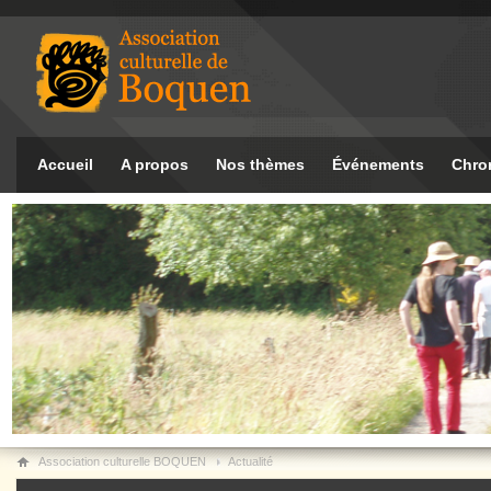
Accueil
A propos
Nos thèmes
Événements
Chro
Association culturelle BOQUEN
Actualité