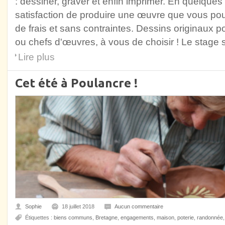
: dessiner, graver et enfin imprimer. En quelques
satisfaction de produire une œuvre que vous pour
de frais et sans contraintes. Dessins originaux p
ou chefs d'œuvres, à vous de choisir ! Le stage
Lire plus
Cet été à Poulancre !
Sophie
18 juillet 2018
Aucun commentaire
Étiquettes :
biens communs
,
Bretagne
,
engagements
,
maison
,
poterie
,
randonnée