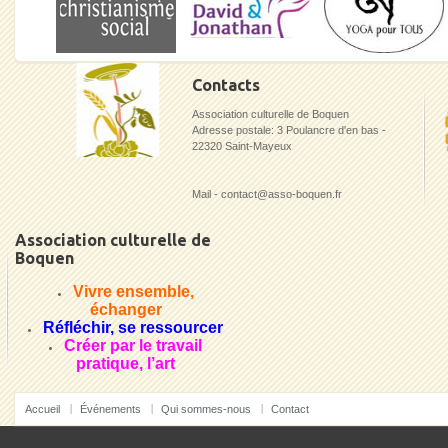
Contacts
Association culturelle de Boquen
Adresse postale: 3 Poulancre d'en bas -
22320 Saint-Mayeux
Mail - contact@asso-boquen.fr
Association culturelle de
Boquen
Vivre ensemble,
échanger
Réfléchir, se ressourcer
Créer par le travail
pratique, l’art
Accueil
Événements
Qui sommes-nous
Contact