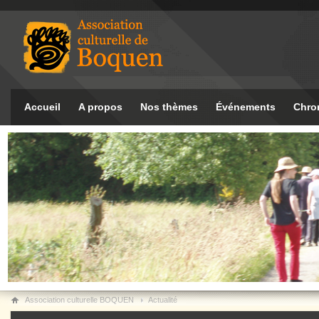
Accueil
A propos
Nos thèmes
Événements
Chro
Association culturelle BOQUEN
Actualité