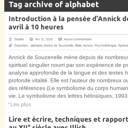
Tag archive of alphabet
Introduction à la pensée d’Annick d
avril à 10 heures
Sophie
Avr 11, 2016
Aucun commentaire
Étiquettes :
alphabet
,
Annick de Souzenelle
,
Bible
,
lecture
,
Psychothérapie
,
Spiritua
Annick de Souzenelle mène depuis de nombreu
spirituel singulier nourri par son expérience de 
analyse approfondie de la langue et des textes hé
profonde vitalité. Elle est l’auteur de nombreux
des références (Le symbolisme du corps humain,
vie. Le symbolisme des lettres hébraïques, 1993 ;
Lire plus
Lire et écrire, techniques et rappo
au XII° siècle avec Illich