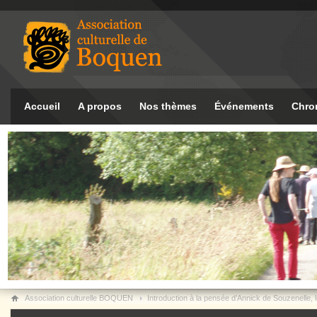
Accueil
A propos
Nos thèmes
Événements
Chro
Association culturelle BOQUEN
Introduction à la pensée d’Annick de Souzenelle, l