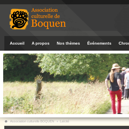
Accueil
A propos
Nos thèmes
Événements
Chro
Association culturelle BOQUEN
Laïcité