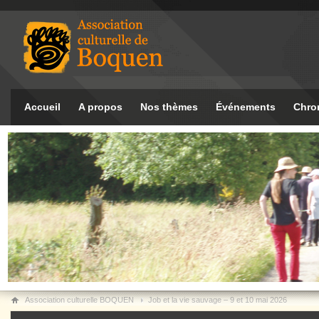
Accueil
A propos
Nos thèmes
Événements
Chro
Association culturelle BOQUEN
Job et la vie sauvage – 9 et 10 mai 2026