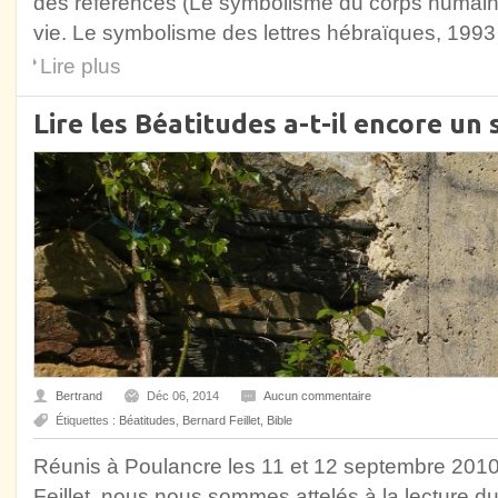
des références (Le symbolisme du corps humain,
vie. Le symbolisme des lettres hébraïques, 1993 ;
Lire plus
Lire les Béatitudes a-t-il encore un 
Bertrand
Déc 06, 2014
Aucun commentaire
Étiquettes :
Béatitudes
,
Bernard Feillet
,
Bible
Réunis à Poulancre les 11 et 12 septembre 201
Feillet, nous nous sommes attelés à la lecture du