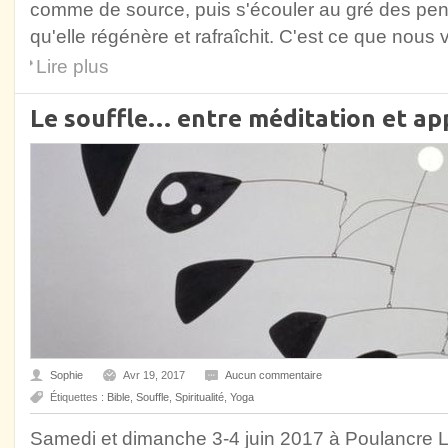
comme de source, puis s'écouler au gré des pent
qu'elle régénère et rafraîchit. C'est ce que nous
Lire plus
Le souffle… entre méditation et app
Sophie
Avr 19, 2017
Aucun commentaire
Étiquettes :
Bible
,
Souffle
,
Spiritualité
,
Yoga
Samedi et dimanche 3-4 juin 2017 à Poulancre La