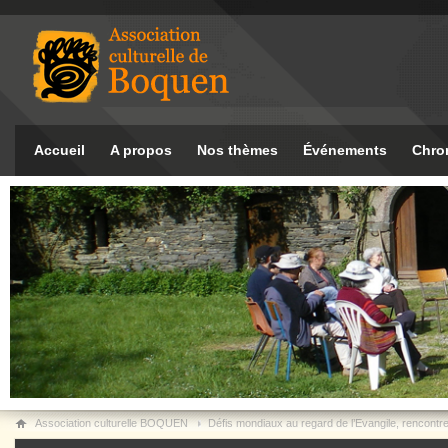
Accueil
A propos
Nos thèmes
Événements
Chro
Association culturelle BOQUEN
Défis mondiaux au regard de l’Evangile, rencon