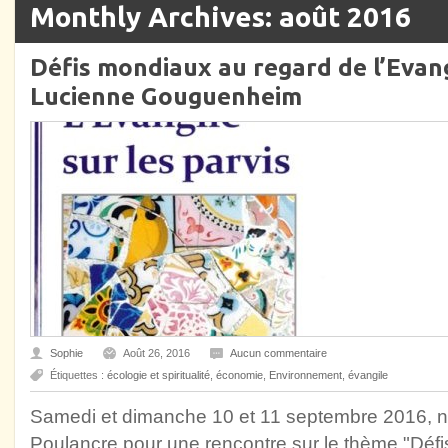
Monthly Archives: août 2016
Défis mondiaux au regard de l’Evang
Lucienne Gouguenheim
Sophie
Août 26, 2016
Aucun commentaire
Étiquettes :
écologie et spiritualité
,
économie
,
Environnement
,
évangile
Samedi et dimanche 10 et 11 septembre 2016, n
Poulancre pour une rencontre sur le thème "Déf