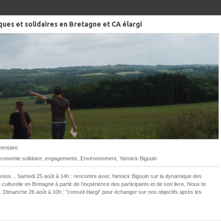
ues et solidaires en Bretagne et CA élargi
entaire
conomie solidaire
,
engagements
,
Environnement
,
Yannick Bigouin
eux... Samedi 25 août à 14h : rencontre avec Yannick Bigouin sur la dynamique des
té culturelle en Bretagne à partir de l’expérience des participants et de son livre, Nous te
 Dimanche 26 août à 10h : "conseil élargi" pour échanger sur nos objectifs après les