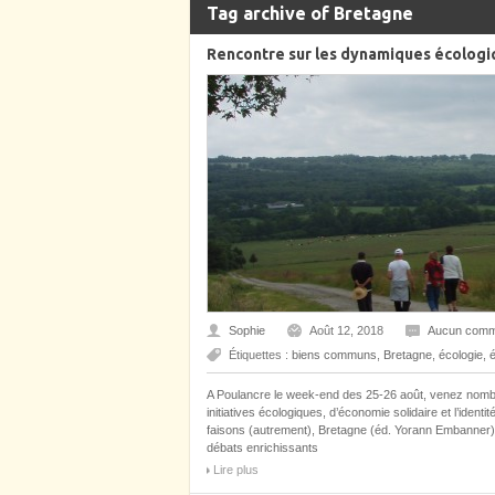
Tag archive of Bretagne
Rencontre sur les dynamiques écologiq
Sophie
Août 12, 2018
Aucun comm
Étiquettes :
biens communs
,
Bretagne
,
écologie
,
é
A Poulancre le week-end des 25-26 août, venez nombr
initiatives écologiques, d’économie solidaire et l’identi
faisons (autrement), Bretagne (éd. Yorann Embanner).
débats enrichissants
Lire plus