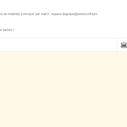
nu du matériel) à
envoyer par mail à :
espace.degrauw@pontscorff.bzh
les taches !