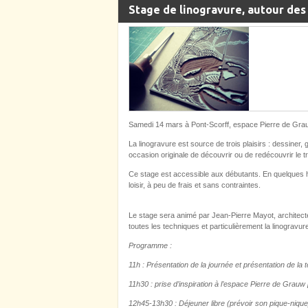
Stage de linogravure, autour de
Samedi 14 mars à Pont-Scorff, espace Pierre de Gra
La linogravure est source de trois plaisirs : dessiner
occasion originale de découvrir ou de redécouvrir le trav
Ce stage est accessible aux débutants. En quelques h
loisir, à peu de frais et sans contraintes.
Le stage sera animé par Jean-Pierre Mayot, architecte
toutes les techniques et particulièrement la linogravure e
Programme :
11h : Présentation de la journée et présentation de la 
11h30 : prise d’inspiration à l’espace Pierre de Grau
12h45-13h30 : Déjeuner libre (prévoir son pique-nique