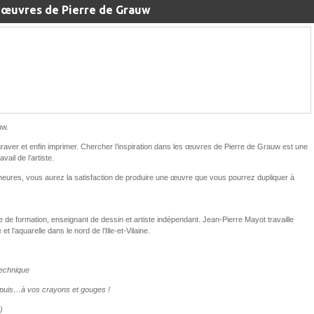
s œuvres de Pierre de Grauw
uw.
, graver et enfin imprimer. Chercher l’inspiration dans les œuvres de Pierre de Grauw est une
ail de l’artiste.
eures, vous aurez la satisfaction de produire une œuvre que vous pourrez dupliquer à
 de formation, enseignant de dessin et artiste indépendant. Jean-Pierre Mayot travaille
t l’aquarelle dans le nord de l’Ille-et-Vilaine.
technique
w puis…à vos crayons et gouges !
)