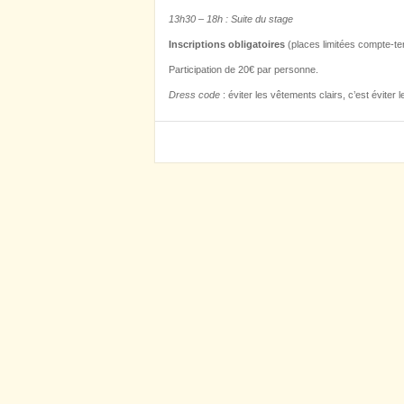
13h30 – 18h : Suite du stage
Inscriptions obligatoires
(places limitées compte-te
Participation de 20€ par personne.
Dress code
: éviter les vêtements clairs, c’est éviter 