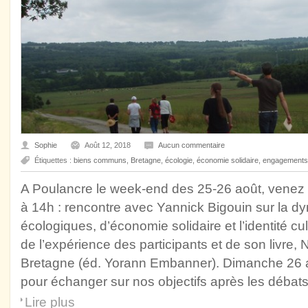
Sophie
Août 12, 2018
Aucun commentaire
Étiquettes :
biens communs
,
Bretagne
,
écologie
,
économie solidaire
,
engagements
A Poulancre le week-end des 25-26 août, venez
à 14h : rencontre avec Yannick Bigouin sur la dy
écologiques, d’économie solidaire et l’identité cul
de l’expérience des participants et de son livre, 
Bretagne (éd. Yorann Embanner). Dimanche 26 aoû
pour échanger sur nos objectifs après les débats
Lire plus