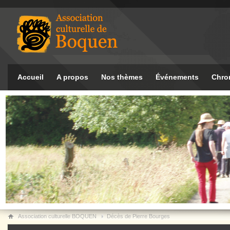
Accueil
A propos
Nos thèmes
Événements
Chro
Association culturelle BOQUEN
Décès de Pierre Bourges