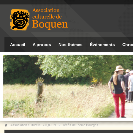
Accueil
A propos
Nos thèmes
Événements
Chro
Association culturelle BOQUEN
Décès de Pierre Bourges