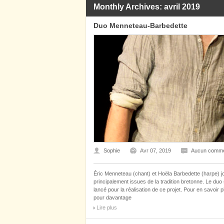
Monthly Archives: avril 2019
Duo Menneteau-Barbedette
Sophie
Avr 07, 2019
Aucun comme
Éric Menneteau (chant) et Hoëla Barbedette (harpe) j
principalement issues de la tradition bretonne. Le duo 
lancé pour la réalisation de ce projet. Pour en savoi
pour davantage
Lire plus