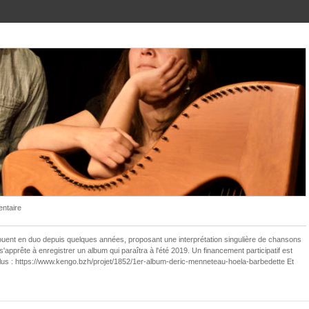
ntaire
ouent en duo depuis quelques années, proposant une interprétation singulière de chansons
s'apprête à enregistrer un album qui paraîtra à l'été 2019. Un financement participatif est
r plus : https://www.kengo.bzh/projet/1852/1er-album-deric-menneteau-hoela-barbedette Et