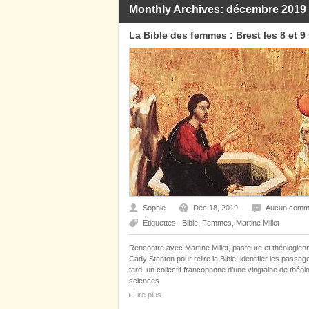
Monthly Archives: décembre 2019
La Bible des femmes : Brest les 8 et 9 
Sophie
Déc 18, 2019
Aucun comme
Étiquettes :
Bible
,
Femmes
,
Martine Millet
Rencontre avec Martine Millet, pasteure et théologien
Cady Stanton pour relire la Bible, identifier les pass
tard, un collectif francophone d’une vingtaine de théo
sciences
Lire plus