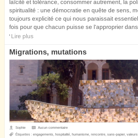
laïcité et tolérance, consommer autrement, la pol
spiritualité : une démocratie en quête de sens,
toujours explicité ce qui nous paraissait essenti
fois pour que chacun puisse se l’approprier dan
Lire plus
Migrations, mutations
Sophie
Aucun commentaire
Étiquettes :
engagements
,
hospitalité
,
humanisme
,
rencontre
,
sans-papier
,
valeurs 