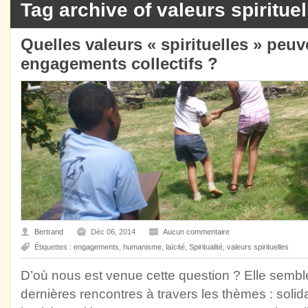
Tag archive of valeurs spirituel
Quelles valeurs « spirituelles » peu
engagements collectifs ?
Bertrand
Déc 06, 2014
Aucun commentaire
Étiquettes :
engagements
,
humanisme
,
laïcité
,
Spiritualité
,
valeurs spirituelles
D’où nous est venue cette question ? Elle sembl
dernières rencontres à travers les thèmes : solidari