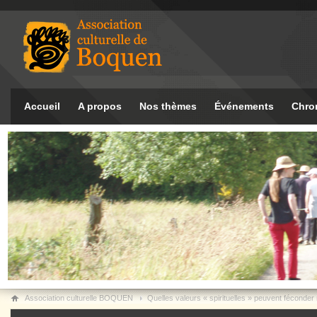
Accueil
A propos
Nos thèmes
Événements
Chro
Association culturelle BOQUEN
Quelles valeurs « spirituelles » peuvent féconder