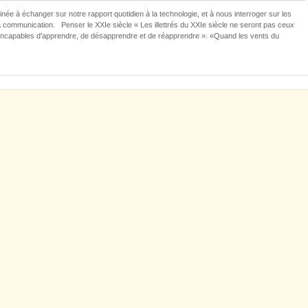
e à échanger sur notre rapport quotidien à la technologie, et à nous interroger sur les
a communication. Penser le XXIe siècle « Les illettrés du XXIe siècle ne seront pas ceux
nt incapables d’apprendre, de désapprendre et de réapprendre ». «Quand les vents du