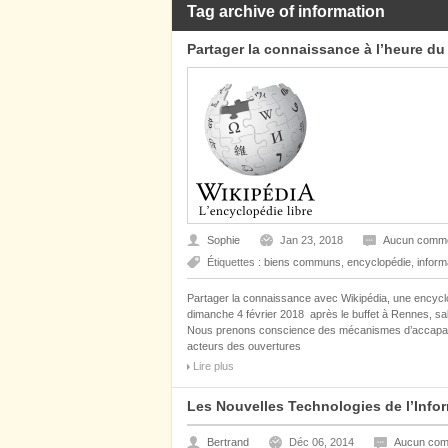
Tag archive of information
Partager la connaissance à l’heure d
Sophie
Jan 23, 2018
Aucun comme
Étiquettes :
biens communs
,
encyclopédie
,
inform
Partager la connaissance avec Wikipédia, une encyclo
dimanche 4 février 2018 après le buffet à Rennes, sal
Nous prenons conscience des mécanismes d’accaparem
acteurs des ouvertures
Lire plus
Les Nouvelles Technologies de l’Infor
Bertrand
Déc 06, 2014
Aucun com