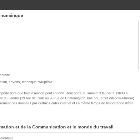
u numérique
ntaire
ation
,
savoirs
,
technique
,
wikipédia
pédie libre que tout le monde peut enrichir. Rencontre du samedi 3 février à 13h30 au
le du Landry (29 rue de Cork ou 90 rue de Chateaugiron, bus n°1, arrêt Villebois-Mareuil).
ent des données par certains outils internet et en même temps de l'importance d’être
mation et de la Communication et le monde du travail
mentaire