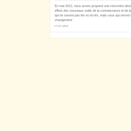
En mai 2012, nous avons proposé une rencontre destiné
effets des nouveaux outils de la connaissance et de l
qui ne savent pas lire ou écrire, mais ceux qui sero
changement
Lire plus