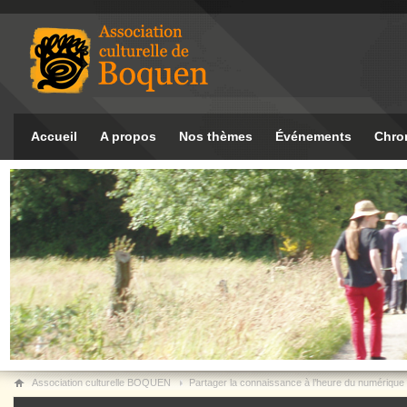
Accueil
A propos
Nos thèmes
Événements
Chro
Association culturelle BOQUEN
Partager la connaissance à l’heure du numérique