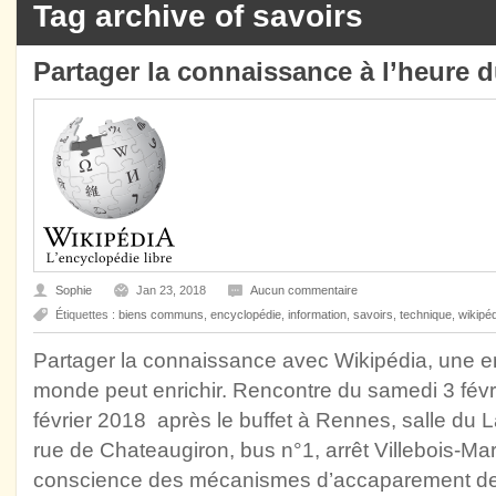
Tag archive of savoirs
Partager la connaissance à l’heure 
Sophie
Jan 23, 2018
Aucun commentaire
Étiquettes :
biens communs
,
encyclopédie
,
information
,
savoirs
,
technique
,
wikipé
Partager la connaissance avec Wikipédia, une en
monde peut enrichir. Rencontre du samedi 3 fév
février 2018 après le buffet à Rennes, salle du 
rue de Chateaugiron, bus n°1, arrêt Villebois-Ma
conscience des mécanismes d’accaparement de