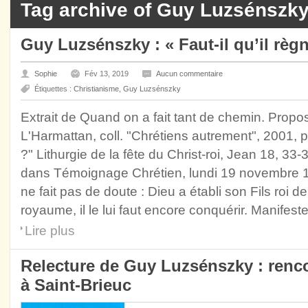
Tag archive of Guy Luzsénszk
Guy Luzsénszky : « Faut-il qu’il règ
Sophie
Fév 13, 2019
Aucun commentaire
Étiquettes :
Christianisme
,
Guy Luzsénszky
Extrait de Quand on a fait tant de chemin. Propo
L'Harmattan, coll. "Chrétiens autrement", 2001, p.
?" Lithurgie de la fête du Christ-roi, Jean 18, 33-
dans Témoignage Chrétien, lundi 19 novembre 19
ne fait pas de doute : Dieu a établi son Fils roi de 
royaume, il le lui faut encore conquérir. Manifest
Lire plus
Relecture de Guy Luzsénszky : rencon
à Saint-Brieuc