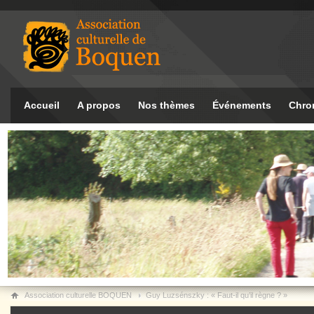
Accueil
A propos
Nos thèmes
Événements
Chro
Association culturelle BOQUEN
Guy Luzsénszky : « Faut-il qu’il règne ? »