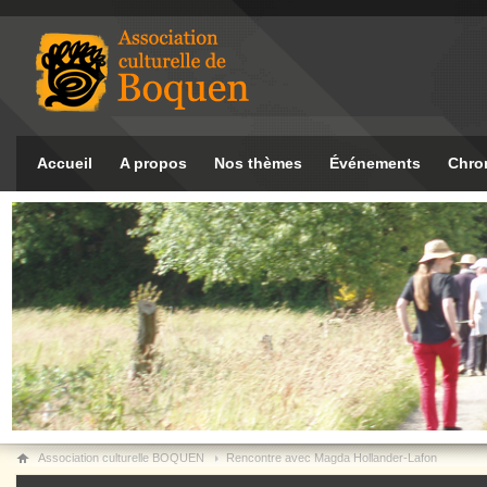
Accueil
A propos
Nos thèmes
Événements
Chro
Association culturelle BOQUEN
Rencontre avec Magda Hollander-Lafon