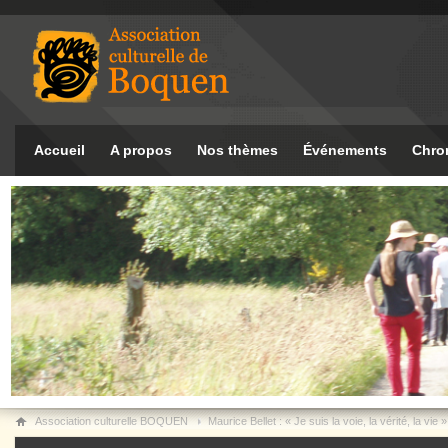
Accueil
A propos
Nos thèmes
Événements
Chro
Association culturelle BOQUEN
Maurice Bellet : « Je suis la voie, la vérité, la vie »