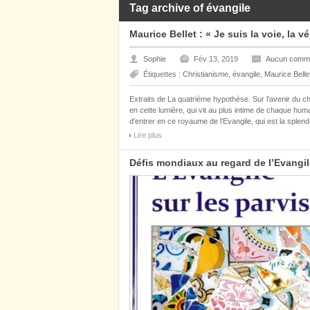
Tag archive of évangile
Maurice Bellet : « Je suis la voie, la vér
Sophie
Fév 13, 2019
Aucun comme
Étiquettes :
Christianisme
,
évangile
,
Maurice Belle
Extraits de La quatrième hypothèse. Sur l'avenir du c
en cette lumière, qui vit au plus intime de chaque huma
d'entrer en ce royaume de l'Evangile, qui est la splend
Lire plus
Défis mondiaux au regard de l’Evang