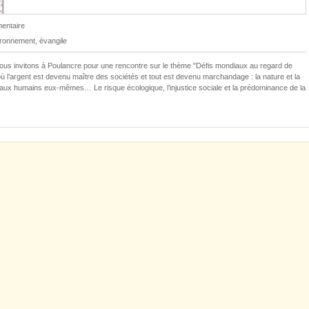
entaire
ironnement
,
évangile
us invitons à Poulancre pour une rencontre sur le thème "Défis mondiaux au regard de
 l’argent est devenu maître des sociétés et tout est devenu marchandage : la nature et la
’aux humains eux-mêmes… Le risque écologique, l’injustice sociale et la prédominance de la