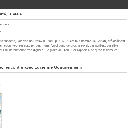
ité, la vie »
ntaire
t
hristianisme, Desclée de Brouwer, 2001, p.50-51 "Il est tout homme (le Christ), précisément
in et qui veut ressusciter des morts. Voici donc ce proche royal, par où il est possible
eur d'une humanité transfigurée – la gloire de Dieu ! Par rapport à ce qu'on lit dans les
ile, rencontre avec Lucienne Gouguenheim