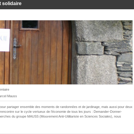
 solidaire
ntaire
rcel Mauss
 pour partager ensemble des moments de randonnées et de jardinage, mais aussi pour deux
encontre sur le cycle vertueux de l’économie de tous les jours : Demander-Donner-
erches du groupe MAUSS (Mouvement Anti-Utilitariste en Sciences Sociales), nous