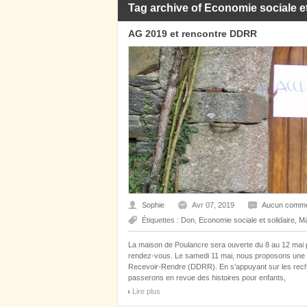
Tag archive of Economie sociale et
AG 2019 et rencontre DDRR
Sophie
Avr 07, 2019
Aucun comme
Étiquettes :
Don
,
Economie sociale et solidaire
,
Ma
La maison de Poulancre sera ouverte du 8 au 12 mai
rendez-vous. Le samedi 11 mai, nous proposons une r
Recevoir-Rendre (DDRR). En s’appuyant sur les rech
passerons en revue des histoires pour enfants,
Lire plus