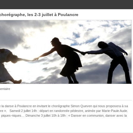
orégraphe, les 2-3 juillet à Poulancre
ntaire
e la danse à Poulancre en invitant le chorégraphe Simon Queven qui nous proposera à sa
e ». Samedi 2 juillet 14h : départ en randonnée pédestre, animée par Marie-Paule Aude.
 piques-niques… Dimanche 3 juillet 10h à 18h : « Danser en communion, danser avec la