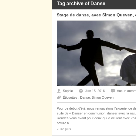
Tag archive of Danse
Stage de danse, avec Simon Queven, ch
Sophie
Juin 15, 2016
Aucun comme
Étiquettes :
Danse
,
Simon Queven
Pour ce début d'été, nous renouvelons l'expérience d
suite de « Danser en communion, danser avec la natur
Rendez-vous avant pour ceux qui le veulent avec vos
nature ».
Lire plus