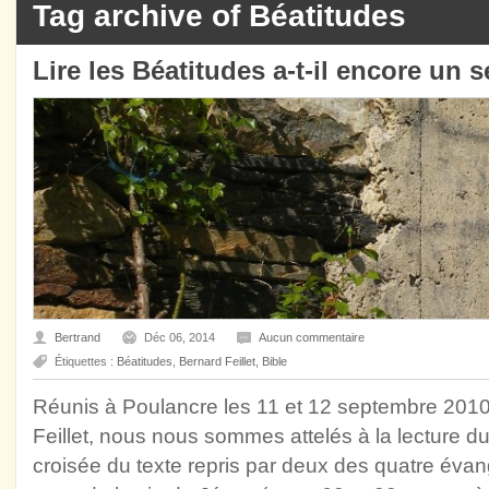
Tag archive of Béatitudes
Lire les Béatitudes a-t-il encore un 
Bertrand
Déc 06, 2014
Aucun commentaire
Étiquettes :
Béatitudes
,
Bernard Feillet
,
Bible
Réunis à Poulancre les 11 et 12 septembre 201
Feillet, nous nous sommes attelés à la lecture du
croisée du texte repris par deux des quatre évang