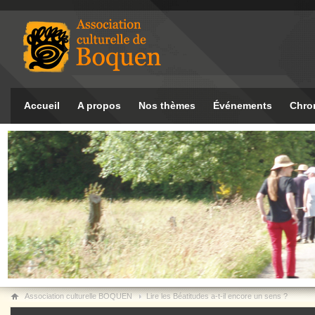
Accueil
A propos
Nos thèmes
Événements
Chro
Association culturelle BOQUEN
Lire les Béatitudes a-t-il encore un sens ?