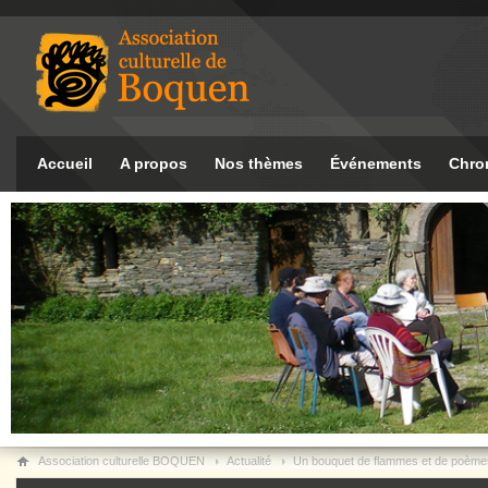
Accueil
A propos
Nos thèmes
Événements
Chro
Association culturelle BOQUEN
Actualité
Un bouquet de flammes et de poème