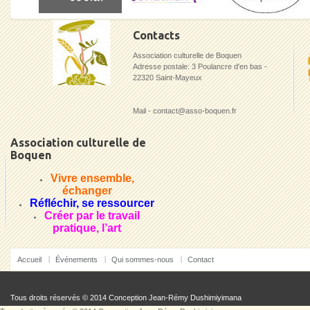
Contacts
Association culturelle de Boquen
Adresse postale: 3 Poulancre d'en bas -
22320 Saint-Mayeux
Mail - contact@asso-boquen.fr
Association culturelle de
Boquen
Vivre ensemble,
échanger
Réfléchir, se ressourcer
Créer par le travail
pratique, l’art
Accueil
Événements
Qui sommes-nous
Contact
Tous droits réservés © 2014 Conception
Jean-Rémy Dushimiyimana