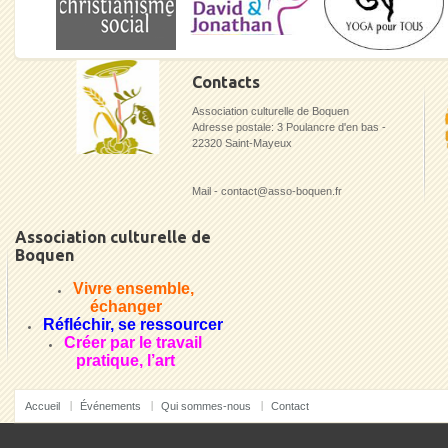
Contacts
Association culturelle de Boquen
Adresse postale: 3 Poulancre d'en bas -
22320 Saint-Mayeux
Mail - contact@asso-boquen.fr
Association culturelle de
Boquen
Vivre ensemble,
échanger
Réfléchir, se ressourcer
Créer par le travail
pratique, l’art
Accueil
Événements
Qui sommes-nous
Contact