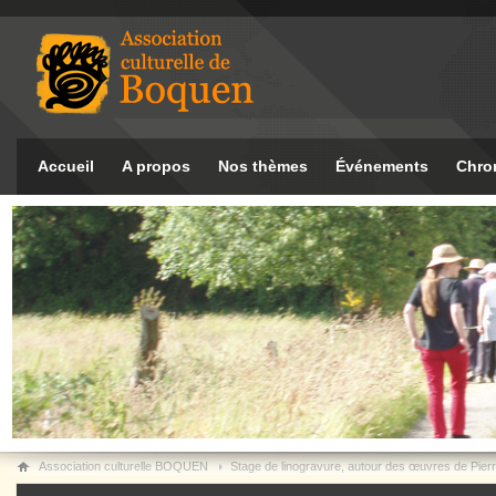
Accueil
A propos
Nos thèmes
Événements
Chro
Association culturelle BOQUEN
Stage de linogravure, autour des œuvres de Pie