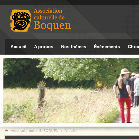
Accueil
A propos
Nos thèmes
Événements
Chro
Association culturelle BOQUEN
Actualité